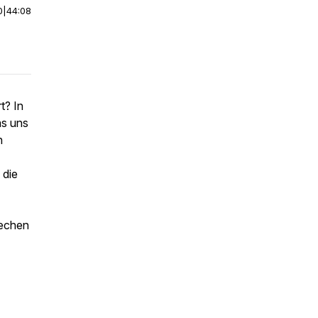
0
|
44:08
t? In
as uns
n
 die
rechen