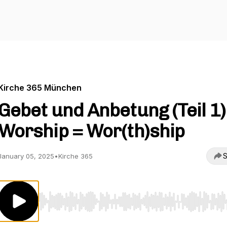
Kirche 365 München
Gebet und Anbetung (Teil 1) 
Worship = Wor(th)ship
S
January 05, 2025
•
Kirche 365
Use Left/Right to seek, Home/End to jump to start o