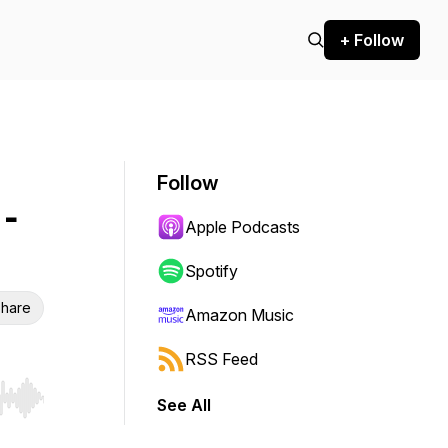
+ Follow
Follow
-
Apple Podcasts
Spotify
hare
Amazon Music
RSS Feed
See All
r end. Hold shift to jump forward or backward.