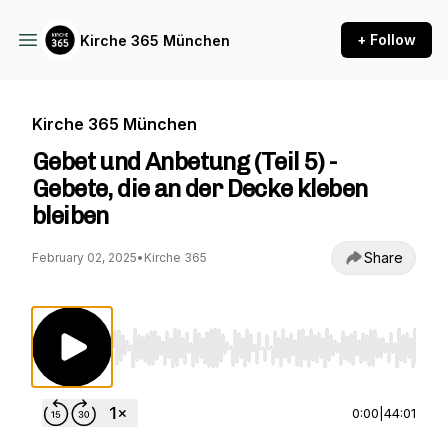
+ Follow
Kirche 365 München
Kirche 365 München
Gebet und Anbetung (Teil 5) -
Gebete, die an der Decke kleben
bleiben
Share
February 02, 2025
•
Kirche 365
Use Left/Right to seek, Home/End to jump to st
0:00
|
44:01