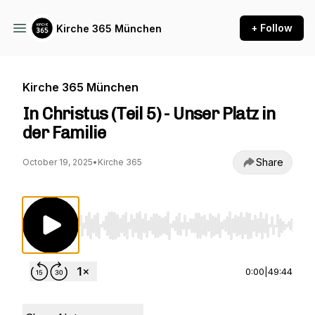
+ Follow
Kirche 365 München
Kirche 365 München
In Christus (Teil 5) - Unser Platz in
der Familie
Share
October 19, 2025
•
Kirche 365
Use Left/Right to seek, Home/End to jump to st
0:00
|
49:44