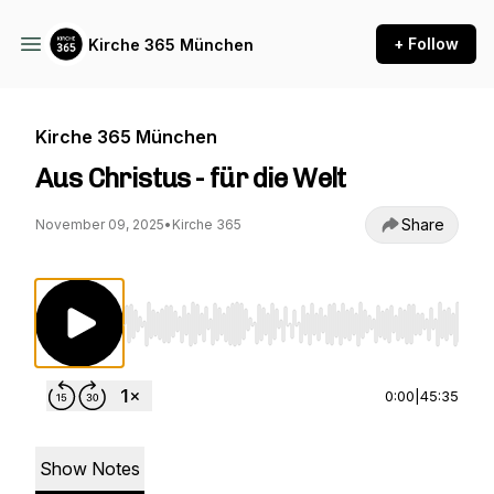
+ Follow
Kirche 365 München
Kirche 365 München
Aus Christus - für die Welt
Share
November 09, 2025
•
Kirche 365
Use Left/Right to seek, Home/End to jump to st
0:00
|
45:35
Show Notes