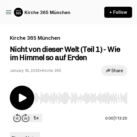
+ Follow
Kirche 365 München
Kirche 365 München
Nicht von dieser Welt (Teil 1) - Wie
im Himmel so auf Erden
Share
January 18, 2026
•
Kirche 365
Use Left/Right to seek, Home/End to jump to st
0:00
|
1:13:20