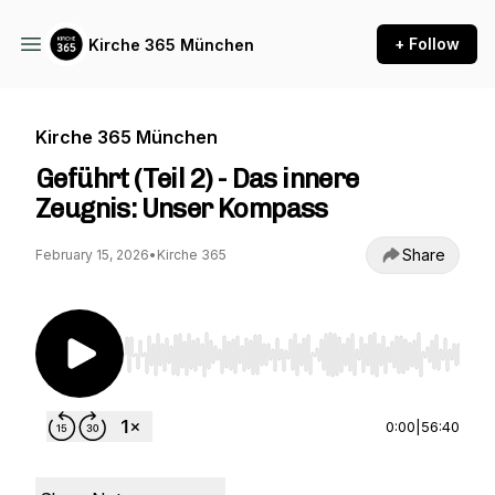
+ Follow
Kirche 365 München
Kirche 365 München
Geführt (Teil 2) - Das innere
Zeugnis: Unser Kompass
Share
February 15, 2026
•
Kirche 365
Use Left/Right to seek, Home/End to jump to st
0:00
|
56:40